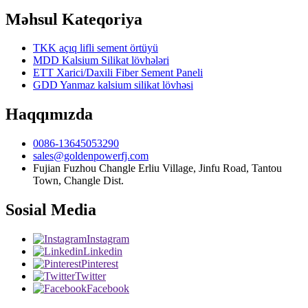
Məhsul Kateqoriya
TKK açıq lifli sement örtüyü
MDD Kalsium Silikat lövhələri
ETT Xarici/Daxili Fiber Sement Paneli
GDD Yanmaz kalsium silikat lövhəsi
Haqqımızda
0086-13645053290
sales@goldenpowerfj.com
Fujian Fuzhou Changle Erliu Village, Jinfu Road, Tantou
Town, Changle Dist.
Sosial Media
Instagram
Linkedin
Pinterest
Twitter
Facebook