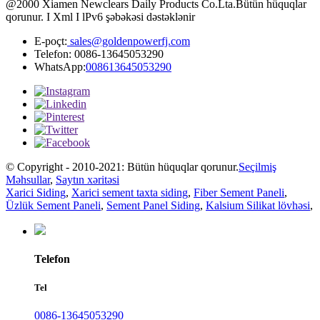
@2000 Xiamen Newclears Daily Products Co.Lta.Bütün hüquqlar
qorunur. I Xml I lPv6 şəbəkəsi dəstəklənir
E-poçt:
sales@goldenpowerfj.com
Telefon: 0086-13645053290
WhatsApp:
008613645053290
© Copyright - 2010-2021: Bütün hüquqlar qorunur.
Seçilmiş
Məhsullar
,
Saytın xəritəsi
Xarici Siding
,
Xarici sement taxta siding
,
Fiber Sement Paneli
,
Üzlük Sement Paneli
,
Sement Panel Siding
,
Kalsium Silikat lövhəsi
,
Telefon
Tel
0086-13645053290