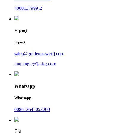
4000137999-2
E-poçt
E-poçt
sales@goldenpowerfj.com
jinqiangjc@jq-kg.com
Whatsapp
Whatsapp
008613645053290
Üst