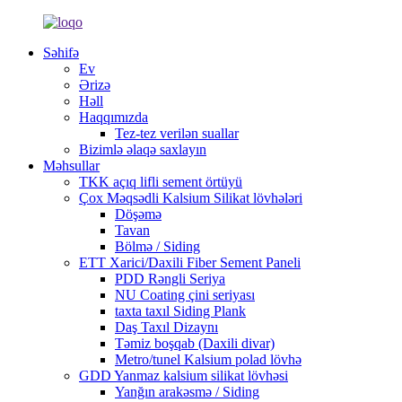
Səhifə
Ev
Ərizə
Həll
Haqqımızda
Tez-tez verilən suallar
Bizimlə əlaqə saxlayın
Məhsullar
TKK açıq lifli sement örtüyü
Çox Məqsədli Kalsium Silikat lövhələri
Döşəmə
Tavan
Bölmə / Siding
ETT Xarici/Daxili Fiber Sement Paneli
PDD Rəngli Seriya
NU Coating çini seriyası
taxta taxıl Siding Plank
Daş Taxıl Dizaynı
Təmiz boşqab (Daxili divar)
Metro/tunel Kalsium polad lövhə
GDD Yanmaz kalsium silikat lövhəsi
Yanğın arakəsmə / Siding