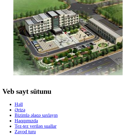
Veb sayt sütunu
Həll
Ərizə
Bizimlə əlaqə saxlayın
Haqqımızda
Tez-tez verilən suallar
Zavod turu