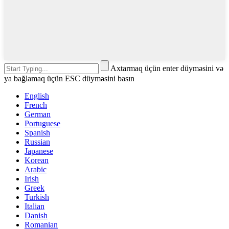
Axtarmaq üçün enter düyməsini və
ya bağlamaq üçün ESC düyməsini basın
English
French
German
Portuguese
Spanish
Russian
Japanese
Korean
Arabic
Irish
Greek
Turkish
Italian
Danish
Romanian