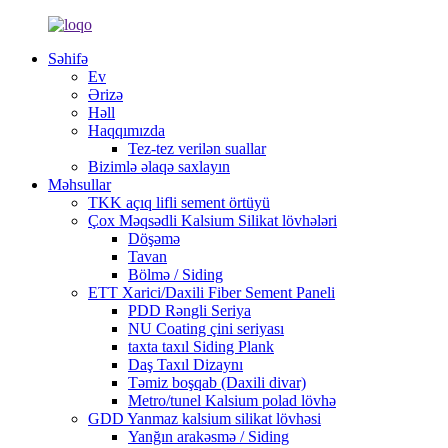
Səhifə
Ev
Ərizə
Həll
Haqqımızda
Tez-tez verilən suallar
Bizimlə əlaqə saxlayın
Məhsullar
TKK açıq lifli sement örtüyü
Çox Məqsədli Kalsium Silikat lövhələri
Döşəmə
Tavan
Bölmə / Siding
ETT Xarici/Daxili Fiber Sement Paneli
PDD Rəngli Seriya
NU Coating çini seriyası
taxta taxıl Siding Plank
Daş Taxıl Dizaynı
Təmiz boşqab (Daxili divar)
Metro/tunel Kalsium polad lövhə
GDD Yanmaz kalsium silikat lövhəsi
Yanğın arakəsmə / Siding