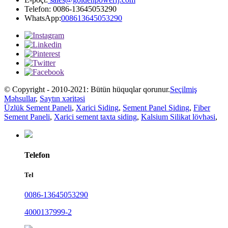
Telefon: 0086-13645053290
WhatsApp:
008613645053290
© Copyright - 2010-2021: Bütün hüquqlar qorunur.
Seçilmiş
Məhsullar
,
Saytın xəritəsi
Üzlük Sement Paneli
,
Xarici Siding
,
Sement Panel Siding
,
Fiber
Sement Paneli
,
Xarici sement taxta siding
,
Kalsium Silikat lövhəsi
,
Telefon
Tel
0086-13645053290
4000137999-2