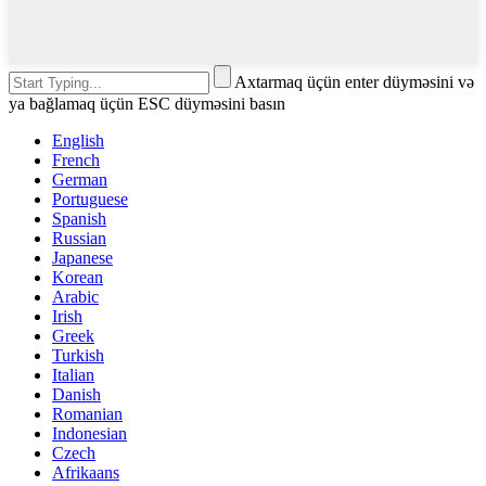
Axtarmaq üçün enter düyməsini və
ya bağlamaq üçün ESC düyməsini basın
English
French
German
Portuguese
Spanish
Russian
Japanese
Korean
Arabic
Irish
Greek
Turkish
Italian
Danish
Romanian
Indonesian
Czech
Afrikaans