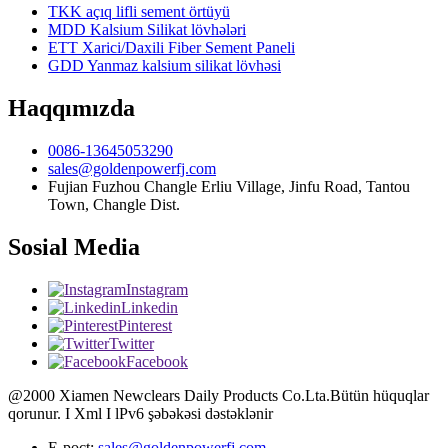
TKK açıq lifli sement örtüyü
MDD Kalsium Silikat lövhələri
ETT Xarici/Daxili Fiber Sement Paneli
GDD Yanmaz kalsium silikat lövhəsi
Haqqımızda
0086-13645053290
sales@goldenpowerfj.com
Fujian Fuzhou Changle Erliu Village, Jinfu Road, Tantou
Town, Changle Dist.
Sosial Media
Instagram
Linkedin
Pinterest
Twitter
Facebook
@2000 Xiamen Newclears Daily Products Co.Lta.Bütün hüquqlar
qorunur. I Xml I lPv6 şəbəkəsi dəstəklənir
E-poçt:
sales@goldenpowerfj.com