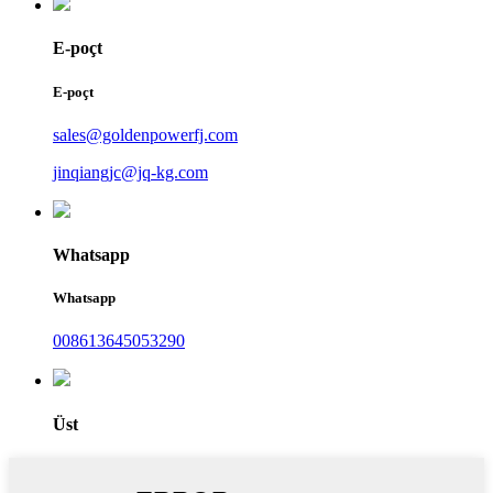
E-poçt
E-poçt
sales@goldenpowerfj.com
jinqiangjc@jq-kg.com
Whatsapp
Whatsapp
008613645053290
Üst