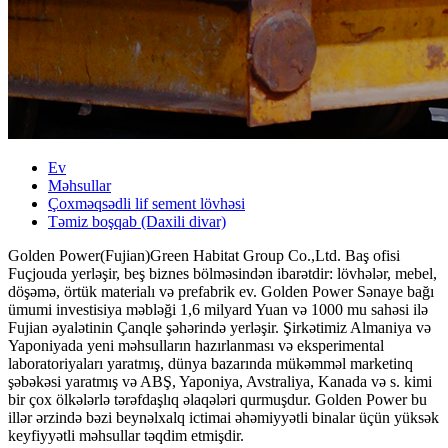
Ev
Məhsullar
Çoxməqsədli lif sement lövhəsi
Təmiz boşqab (Daxili divar)
Golden Power(Fujian)Green Habitat Group Co.,Ltd. Baş ofisi
Fuçjouda yerləşir, beş biznes bölməsindən ibarətdir: lövhələr, mebel,
döşəmə, örtük materialı və prefabrik ev. Golden Power Sənaye bağı
ümumi investisiya məbləği 1,6 milyard Yuan və 1000 mu sahəsi ilə
Fujian əyalətinin Çanqle şəhərində yerləşir. Şirkətimiz Almaniya və
Yaponiyada yeni məhsulların hazırlanması və eksperimental
laboratoriyaları yaratmış, dünya bazarında mükəmməl marketinq
şəbəkəsi yaratmış və ABŞ, Yaponiya, Avstraliya, Kanada və s. kimi
bir çox ölkələrlə tərəfdaşlıq əlaqələri qurmuşdur. Golden Power bu
illər ərzində bəzi beynəlxalq ictimai əhəmiyyətli binalar üçün yüksək
keyfiyyətli məhsullar təqdim etmişdir.