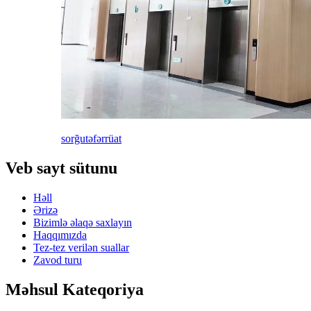
sorğu
təfərrüat
Veb sayt sütunu
Həll
Ərizə
Bizimlə əlaqə saxlayın
Haqqımızda
Tez-tez verilən suallar
Zavod turu
Məhsul Kateqoriya