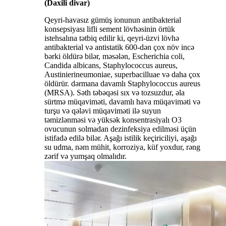
(Daxili divar)
Qeyri-havasız gümüş ionunun antibakterial
konsepsiyası lifli sement lövhəsinin örtük
istehsalına tətbiq edilir ki, qeyri-üzvi lövhə
antibakterial və antistatik 600-dən çox növ incə
bərki öldürə bilər, məsələn, Escherichia coli,
Candida albicans, Staphylococcus aureus,
Austinierineumoniae, superbacilluae və daha çox
öldürür. dərmana davamlı Staphylococcus aureus
(MRSA). Səth təbəqəsi sıx və tozsuzdur, əla
sürtmə müqaviməti, davamlı hava müqaviməti və
turşu və qələvi müqaviməti ilə suyun
təmizlənməsi və yüksək konsentrasiyalı O3
ovucunun solmadan dezinfeksiya edilməsi üçün
istifadə edilə bilər. Aşağı istilik keçiriciliyi, aşağı
su udma, nəm mühit, korroziya, küf yoxdur, rəng
zərif və yumşaq olmalıdır.