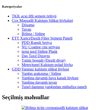
Kateqoriyalar
TKK açıq lifli sement örtüyü
Çox Məqsədli Kalsium Silikat lövhələri
Döşəmə
Tavan
Bölmə / Siding
ETT Xarici/Daxili Fiber Sement Paneli
PDD Rəngli Seriya
NU Coating çini seriyası
taxta taxıl Siding Plank
Daş Taxıl Dizaynı
Təmiz boşqab (Daxili divar)
Metro/tunel Kalsium polad lövhə
GDD Yanmaz kalsium silikat lövhəsi
Yanğın arakəsmə / Siding
Yanğına davamlı hava kanalı lövhəsi
Yanğına davamlı tavan
Tunel damının yanğından mühafizə paneli
Seçilmiş məhsullar