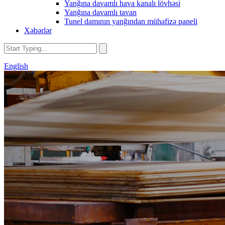
Yanğına davamlı hava kanalı lövhəsi
Yanğına davamlı tavan
Tunel damının yanğından mühafizə paneli
Xəbərlər
English