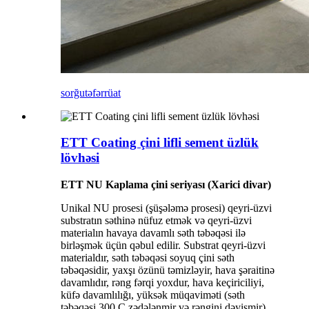
sorğu
təfərrüat
ETT Coating çini lifli sement üzlük
lövhəsi
ETT NU Kaplama çini seriyası (Xarici divar)
Unikal NU prosesi (şüşələmə prosesi) qeyri-üzvi
substratın səthinə nüfuz etmək və qeyri-üzvi
materialın havaya davamlı səth təbəqəsi ilə
birləşmək üçün qəbul edilir. Substrat qeyri-üzvi
materialdır, səth təbəqəsi soyuq çini səth
təbəqəsidir, yaxşı özünü təmizləyir, hava şəraitinə
davamlıdır, rəng fərqi yoxdur, hava keçiriciliyi,
küfə davamlılığı, yüksək müqaviməti (səth
təbəqəsi 300 C zədələnmir və rəngini dəyişmir)