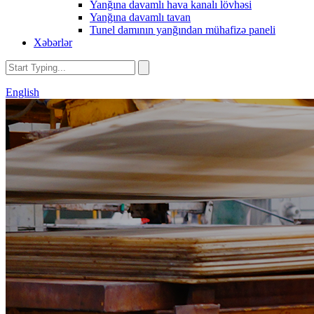
Yanğına davamlı hava kanalı lövhəsi
Yanğına davamlı tavan
Tunel damının yanğından mühafizə paneli
Xəbərlər
English