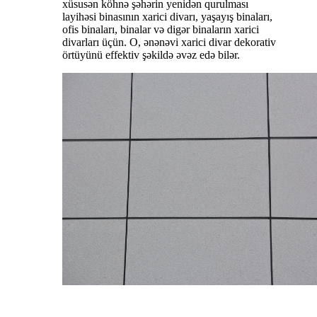
xüsusən köhnə şəhərin yenidən qurulması
layihəsi binasının xarici divarı, yaşayış binaları,
ofis binaları, binalar və digər binaların xarici
divarları üçün. O, ənənəvi xarici divar dekorativ
örtüyünü effektiv şəkildə əvəz edə bilər.