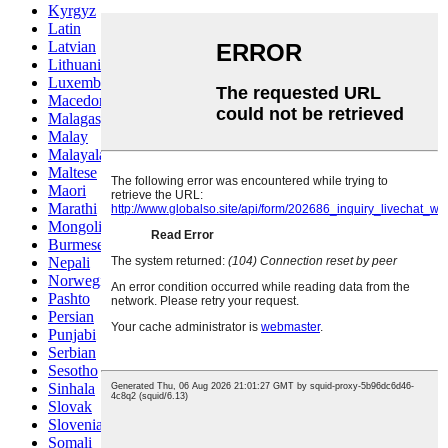
Kyrgyz
Latin
Latvian
Lithuanian
Luxembou..
Macedonian
Malagasy
Malay
Malayalam
Maltese
Maori
Marathi
Mongolian
Burmese
Nepali
Norwegian
Pashto
Persian
Punjabi
Serbian
Sesotho
Sinhala
Slovak
Slovenian
Somali