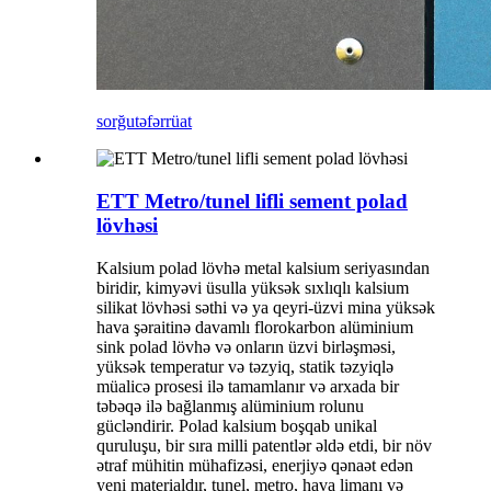
sorğu
təfərrüat
ETT Metro/tunel lifli sement polad
lövhəsi
Kalsium polad lövhə metal kalsium seriyasından
biridir, kimyəvi üsulla yüksək sıxlıqlı kalsium
silikat lövhəsi səthi və ya qeyri-üzvi mina yüksək
hava şəraitinə davamlı florokarbon alüminium
sink polad lövhə və onların üzvi birləşməsi,
yüksək temperatur və təzyiq, statik təzyiqlə
müalicə prosesi ilə tamamlanır və arxada bir
təbəqə ilə bağlanmış alüminium rolunu
gücləndirir. Polad kalsium boşqab unikal
quruluşu, bir sıra milli patentlər əldə etdi, bir növ
ətraf mühitin mühafizəsi, enerjiyə qənaət edən
yeni materialdır, tunel, metro, hava limanı və