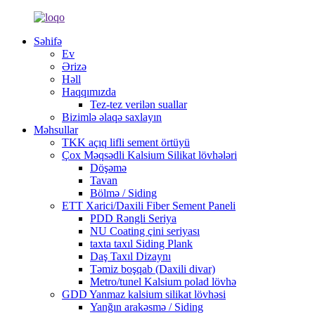
Səhifə
Ev
Ərizə
Həll
Haqqımızda
Tez-tez verilən suallar
Bizimlə əlaqə saxlayın
Məhsullar
TKK açıq lifli sement örtüyü
Çox Məqsədli Kalsium Silikat lövhələri
Döşəmə
Tavan
Bölmə / Siding
ETT Xarici/Daxili Fiber Sement Paneli
PDD Rəngli Seriya
NU Coating çini seriyası
taxta taxıl Siding Plank
Daş Taxıl Dizaynı
Təmiz boşqab (Daxili divar)
Metro/tunel Kalsium polad lövhə
GDD Yanmaz kalsium silikat lövhəsi
Yanğın arakəsmə / Siding