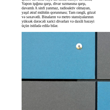
Yapon işığına qarşı, divar sızmasına qarşı,
davamlı A sinfi yanmaz, radioaktiv olmayan,
yaşıl ətraf mühitin qorunması; Tam rəngli, gözəl
və səxavətli. Binaların və metro stansiyalarının
yüksək dərəcəli xarici divarları və daxili bəzəyi
üçün istifadə edilə bilər.