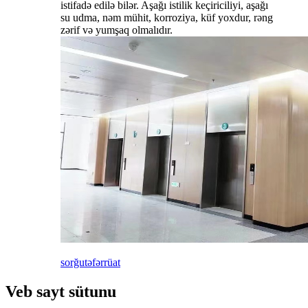
istifadə edilə bilər. Aşağı istilik keçiriciliyi, aşağı
su udma, nəm mühit, korroziya, küf yoxdur, rəng
zərif və yumşaq olmalıdır.
sorğu
təfərrüat
Veb sayt sütunu