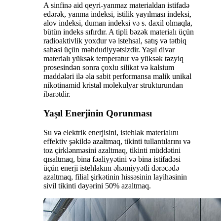
A sinfinə aid qeyri-yanmaz materialdan istifadə
edərək, yanma indeksi, istilik yayılması indeksi,
alov indeksi, duman indeksi və s. daxil olmaqla,
bütün indeks sıfırdır. A tipli bəzək materialı üçün
radioaktivlik yoxdur və istehsal, satış və tətbiq
sahəsi üçün məhdudiyyətsizdir. Yaşıl divar
materialı yüksək temperatur və yüksək təzyiq
prosesindən sonra çoxlu silikat və kalsium
maddələri ilə əla sabit performansa malik unikal
nikotinamid kristal molekulyar strukturundan
ibarətdir.
Yaşıl Enerjinin Qorunması
Su və elektrik enerjisini, istehlak materialını
effektiv şəkildə azaltmaq, tikinti tullantılarını və
toz çirklənməsini azaltmaq, tikinti müddətini
qısaltmaq, bina fəaliyyətini və bina istifadəsi
üçün enerji istehlakını əhəmiyyətli dərəcədə
azaltmaq, filial şirkətinin hissəsinin layihəsinin
sivil tikinti dəyərini 50% azaltmaq.