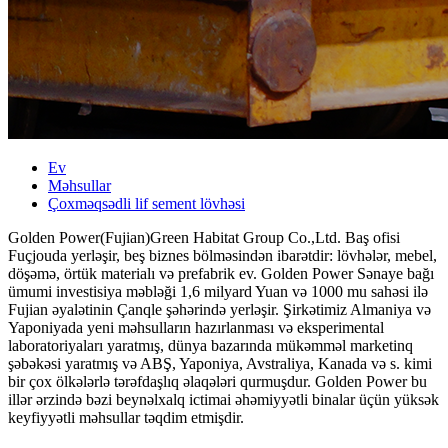
Ev
Məhsullar
Çoxməqsədli lif sement lövhəsi
Golden Power(Fujian)Green Habitat Group Co.,Ltd. Baş ofisi
Fuçjouda yerləşir, beş biznes bölməsindən ibarətdir: lövhələr, mebel,
döşəmə, örtük materialı və prefabrik ev. Golden Power Sənaye bağı
ümumi investisiya məbləği 1,6 milyard Yuan və 1000 mu sahəsi ilə
Fujian əyalətinin Çanqle şəhərində yerləşir. Şirkətimiz Almaniya və
Yaponiyada yeni məhsulların hazırlanması və eksperimental
laboratoriyaları yaratmış, dünya bazarında mükəmməl marketinq
şəbəkəsi yaratmış və ABŞ, Yaponiya, Avstraliya, Kanada və s. kimi
bir çox ölkələrlə tərəfdaşlıq əlaqələri qurmuşdur. Golden Power bu
illər ərzində bəzi beynəlxalq ictimai əhəmiyyətli binalar üçün yüksək
keyfiyyətli məhsullar təqdim etmişdir.