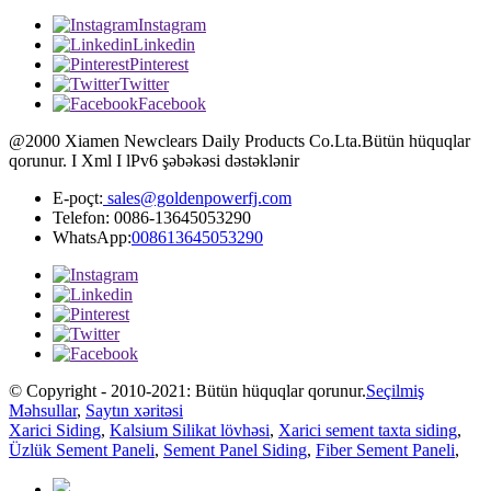
Instagram
Linkedin
Pinterest
Twitter
Facebook
@2000 Xiamen Newclears Daily Products Co.Lta.Bütün hüquqlar
qorunur. I Xml I lPv6 şəbəkəsi dəstəklənir
E-poçt:
sales@goldenpowerfj.com
Telefon: 0086-13645053290
WhatsApp:
008613645053290
© Copyright - 2010-2021: Bütün hüquqlar qorunur.
Seçilmiş
Məhsullar
,
Saytın xəritəsi
Xarici Siding
,
Kalsium Silikat lövhəsi
,
Xarici sement taxta siding
,
Üzlük Sement Paneli
,
Sement Panel Siding
,
Fiber Sement Paneli
,