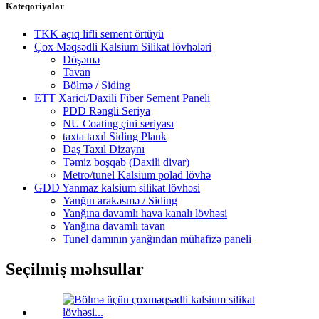
Kateqoriyalar
TKK açıq lifli sement örtüyü
Çox Məqsədli Kalsium Silikat lövhələri
Döşəmə
Tavan
Bölmə / Siding
ETT Xarici/Daxili Fiber Sement Paneli
PDD Rəngli Seriya
NU Coating çini seriyası
taxta taxıl Siding Plank
Daş Taxıl Dizaynı
Təmiz boşqab (Daxili divar)
Metro/tunel Kalsium polad lövhə
GDD Yanmaz kalsium silikat lövhəsi
Yanğın arakəsmə / Siding
Yanğına davamlı hava kanalı lövhəsi
Yanğına davamlı tavan
Tunel damının yanğından mühafizə paneli
Seçilmiş məhsullar