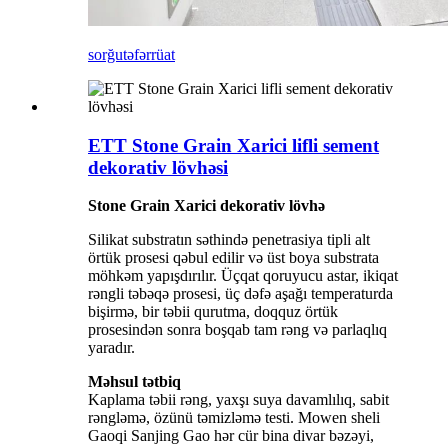
sorğu
təfərrüat
ETT Stone Grain Xarici lifli sement
dekorativ lövhəsi
Stone Grain Xarici dekorativ lövhə
Silikat substratın səthində penetrasiya tipli alt
örtük prosesi qəbul edilir və üst boya substrata
möhkəm yapışdırılır. Üçqat qoruyucu astar, ikiqat
rəngli təbəqə prosesi, üç dəfə aşağı temperaturda
bişirmə, bir təbii qurutma, doqquz örtük
prosesindən sonra boşqab tam rəng və parlaqlıq
yaradır.
Məhsul
tətbiq
Kaplama təbii rəng, yaxşı suya davamlılıq, sabit
rəngləmə, özünü təmizləmə testi. Mowen sheli
Gaoqi Sanjing Gao hər cür bina divar bəzəyi,