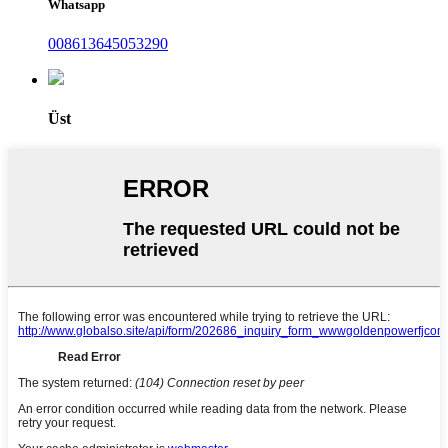
Whatsapp
008613645053290
Üst