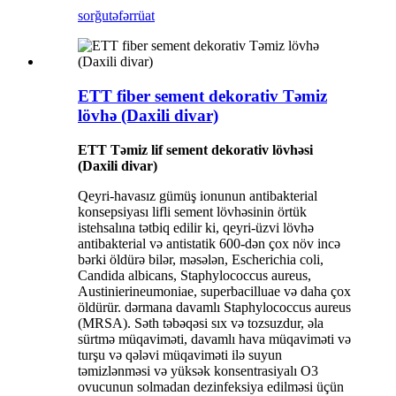
sorğu
təfərrüat
ETT fiber sement dekorativ Təmiz
lövhə (Daxili divar)
ETT Təmiz lif sement dekorativ lövhəsi
(Daxili divar)
Qeyri-havasız gümüş ionunun antibakterial
konsepsiyası lifli sement lövhəsinin örtük
istehsalına tətbiq edilir ki, qeyri-üzvi lövhə
antibakterial və antistatik 600-dən çox növ incə
bərki öldürə bilər, məsələn, Escherichia coli,
Candida albicans, Staphylococcus aureus,
Austinierineumoniae, superbacilluae və daha çox
öldürür. dərmana davamlı Staphylococcus aureus
(MRSA). Səth təbəqəsi sıx və tozsuzdur, əla
sürtmə müqaviməti, davamlı hava müqaviməti və
turşu və qələvi müqaviməti ilə suyun
təmizlənməsi və yüksək konsentrasiyalı O3
ovucunun solmadan dezinfeksiya edilməsi üçün