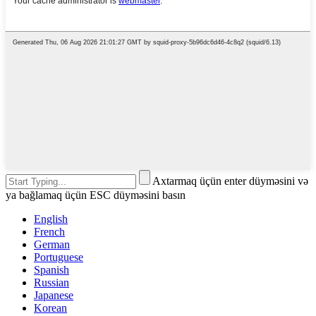
Axtarmaq üçün enter düyməsini və
ya bağlamaq üçün ESC düyməsini basın
English
French
German
Portuguese
Spanish
Russian
Japanese
Korean