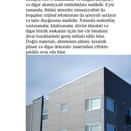
və digər əhəmiyyətli üstünlüklərə malikdir. Eyni
zamanda, ibtidai atmosfer xüsusiyyətləri ilə
boşqabın orijinal teksturasını da qoruyub saxlayır
və tarix duyğusuna malikdir. Xüsusilə məktəblər,
xəstəxanalar, kitabxanalar, dövlət idarələri və
digər böyük məkanlar üçün hər cür binaların
divar bəzəklərində geniş istifadə edilə bilər.
Doğru materialı, alüminium plitəni, keramik
plitəni və digər dekorativ materialları effektiv
şəkildə əvəz edə bilər.