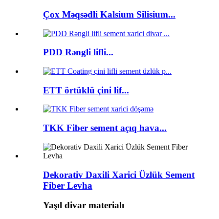
Çox Məqsədli Kalsium Silisium...
PDD Rəngli lifli...
ETT örtüklü çini lif...
TKK Fiber sement açıq hava...
Dekorativ Daxili Xarici Üzlük Sement
Fiber Levha
Yaşıl divar materialı