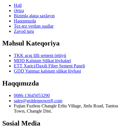
Həll
Ərizə
Bizimlə əlaqə saxlayın
Haqqımızda
Tez-tez verilən suallar
Zavod turu
Məhsul Kateqoriya
TKK açıq lifli sement örtüyü
MDD Kalsium Silikat lövhələri
ETT Xarici/Daxili Fiber Sement Paneli
GDD Yanmaz kalsium silikat lövhəsi
Haqqımızda
0086-13645053290
sales@goldenpowerfj.com
Fujian Fuzhou Changle Erliu Village, Jinfu Road, Tantou
Town, Changle Dist.
Sosial Media