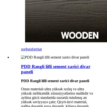
sorğu
təfərrüat
PDD Rəngli lifli sement xarici divar
paneli
PDD Rəngli lifli sement xarici divar paneli
Onun materialı ultra yüksək sıxlıq və ultra
yüksək möhkəmlik xüsusiyyətlərinə malikdir və
əyilmə gücü standartda nəzərdə tutulmuş ən
yüksək səviyyəyə çatır; Qeyri-üzvi material,
qəlibə davamlı suya davamlı, küləyə davamlı,