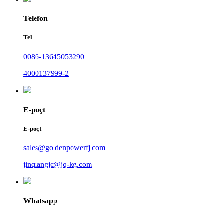
Telefon
Tel
0086-13645053290
4000137999-2
E-poçt
E-poçt
sales@goldenpowerfj.com
jinqiangjc@jq-kg.com
Whatsapp