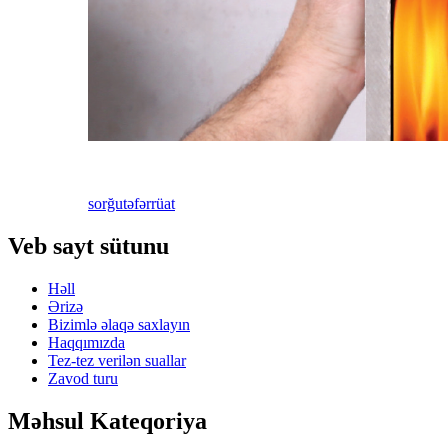
sorğu
təfərrüat
Veb sayt sütunu
Həll
Ərizə
Bizimlə əlaqə saxlayın
Haqqımızda
Tez-tez verilən suallar
Zavod turu
Məhsul Kateqoriya