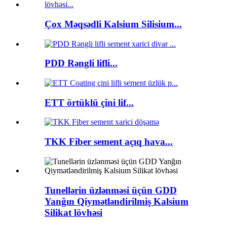
Çox Məqsədli Kalsium Silisium...
PDD Rəngli lifli...
ETT örtüklü çini lif...
TKK Fiber sement açıq hava...
Tunellərin üzlənməsi üçün GDD
Yanğın Qiymətləndirilmiş Kalsium
Silikat lövhəsi