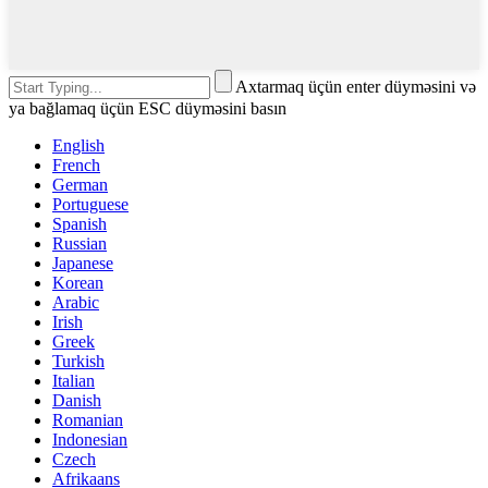
Axtarmaq üçün enter düyməsini və
ya bağlamaq üçün ESC düyməsini basın
English
French
German
Portuguese
Spanish
Russian
Japanese
Korean
Arabic
Irish
Greek
Turkish
Italian
Danish
Romanian
Indonesian
Czech
Afrikaans