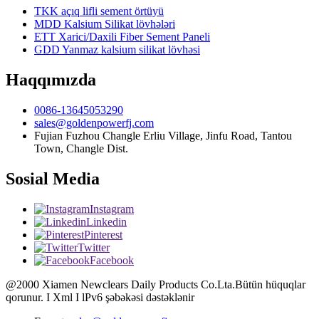
TKK açıq lifli sement örtüyü
MDD Kalsium Silikat lövhələri
ETT Xarici/Daxili Fiber Sement Paneli
GDD Yanmaz kalsium silikat lövhəsi
Haqqımızda
0086-13645053290
sales@goldenpowerfj.com
Fujian Fuzhou Changle Erliu Village, Jinfu Road, Tantou
Town, Changle Dist.
Sosial Media
Instagram
Linkedin
Pinterest
Twitter
Facebook
@2000 Xiamen Newclears Daily Products Co.Lta.Bütün hüquqlar
qorunur. I Xml I lPv6 şəbəkəsi dəstəklənir