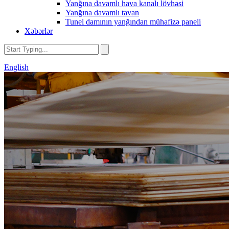
Yanğına davamlı hava kanalı lövhəsi
Yanğına davamlı tavan
Tunel damının yanğından mühafizə paneli
Xəbərlər
English