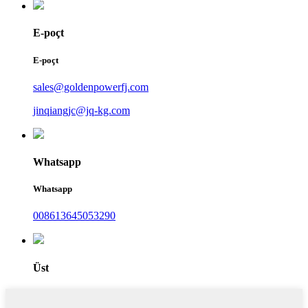
E-poçt
E-poçt
sales@goldenpowerfj.com
jinqiangjc@jq-kg.com
Whatsapp
Whatsapp
008613645053290
Üst