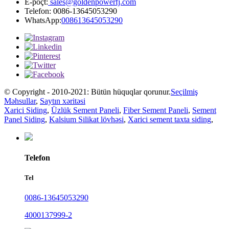
E-poçt:
sales@goldenpowerfj.com
Telefon: 0086-13645053290
WhatsApp:
008613645053290
© Copyright - 2010-2021: Bütün hüquqlar qorunur.
Seçilmiş
Məhsullar
,
Saytın xəritəsi
Xarici Siding
,
Üzlük Sement Paneli
,
Fiber Sement Paneli
,
Sement
Panel Siding
,
Kalsium Silikat lövhəsi
,
Xarici sement taxta siding
,
Telefon
Tel
0086-13645053290
4000137999-2