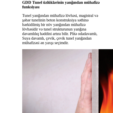
GDD Tunel üzlüklərinin yanğından mühafizə
funksiyası
Tunel yanğından mühafizə lövhəsi, magistral və
şəhər tunelinin beton konstruksiya səthinə
bərkidilmiş bir növ yanğından mühafizə
lövhəsidir və tunel strukturunun yanğına
davamlılıq həddini artıra bilir. Plitə odadavamlı,
Suya davamlı, çevik, çevik tunel yanğından
mühafizəsi ən yaxşı seçimdir.