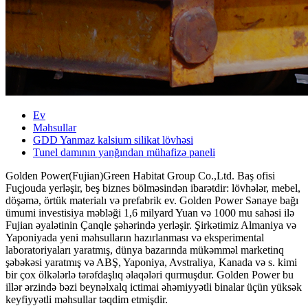
Ev
Məhsullar
GDD Yanmaz kalsium silikat lövhəsi
Tunel damının yanğından mühafizə paneli
Golden Power(Fujian)Green Habitat Group Co.,Ltd. Baş ofisi
Fuçjouda yerləşir, beş biznes bölməsindən ibarətdir: lövhələr, mebel,
döşəmə, örtük materialı və prefabrik ev. Golden Power Sənaye bağı
ümumi investisiya məbləği 1,6 milyard Yuan və 1000 mu sahəsi ilə
Fujian əyalətinin Çanqle şəhərində yerləşir. Şirkətimiz Almaniya və
Yaponiyada yeni məhsulların hazırlanması və eksperimental
laboratoriyaları yaratmış, dünya bazarında mükəmməl marketinq
şəbəkəsi yaratmış və ABŞ, Yaponiya, Avstraliya, Kanada və s. kimi
bir çox ölkələrlə tərəfdaşlıq əlaqələri qurmuşdur. Golden Power bu
illər ərzində bəzi beynəlxalq ictimai əhəmiyyətli binalar üçün yüksək
keyfiyyətli məhsullar təqdim etmişdir.