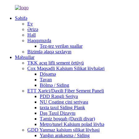
Səhifə
Ev
Ərizə
Həll
Haqqımızda
Tez-tez verilən suallar
Bizimlə əlaqə saxlayın
Məhsullar
TKK açıq lifli sement örtüyü
Çox Məqsədli Kalsium Silikat lövhələri
Döşəmə
Tavan
Bölmə / Siding
ETT Xarici/Daxili Fiber Sement Paneli
PDD Rəngli Seriya
NU Coating çini seriyası
taxta taxıl Siding Plank
Daş Taxıl Dizaynı
Təmiz boşqab (Daxili divar)
Metro/tunel Kalsium polad lövhə
GDD Yanmaz kalsium silikat lövhəsi
Yanğın arakəsmə / Siding