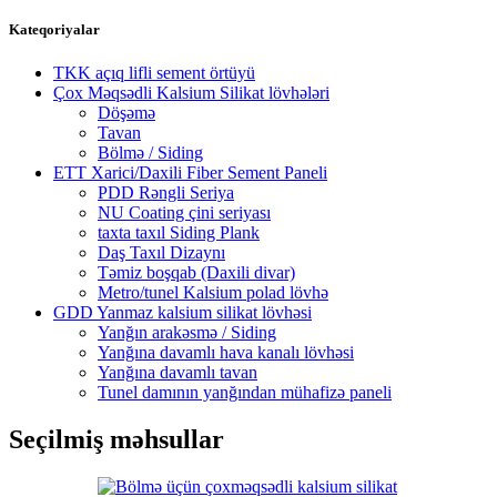
Kateqoriyalar
TKK açıq lifli sement örtüyü
Çox Məqsədli Kalsium Silikat lövhələri
Döşəmə
Tavan
Bölmə / Siding
ETT Xarici/Daxili Fiber Sement Paneli
PDD Rəngli Seriya
NU Coating çini seriyası
taxta taxıl Siding Plank
Daş Taxıl Dizaynı
Təmiz boşqab (Daxili divar)
Metro/tunel Kalsium polad lövhə
GDD Yanmaz kalsium silikat lövhəsi
Yanğın arakəsmə / Siding
Yanğına davamlı hava kanalı lövhəsi
Yanğına davamlı tavan
Tunel damının yanğından mühafizə paneli
Seçilmiş məhsullar