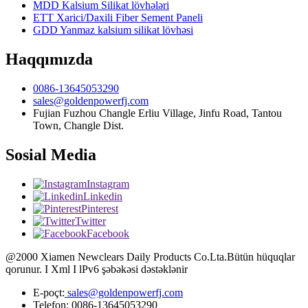
MDD Kalsium Silikat lövhələri
ETT Xarici/Daxili Fiber Sement Paneli
GDD Yanmaz kalsium silikat lövhəsi
Haqqımızda
0086-13645053290
sales@goldenpowerfj.com
Fujian Fuzhou Changle Erliu Village, Jinfu Road, Tantou
Town, Changle Dist.
Sosial Media
Instagram
Linkedin
Pinterest
Twitter
Facebook
@2000 Xiamen Newclears Daily Products Co.Lta.Bütün hüquqlar
qorunur. I Xml I lPv6 şəbəkəsi dəstəklənir
E-poçt:
sales@goldenpowerfj.com
Telefon: 0086-13645053290