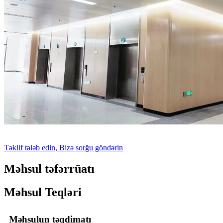
Təklif tələb edin, Bizə sorğu göndərin
Məhsul təfərrüatı
Məhsul Teqləri
Məhsulun təqdimatı