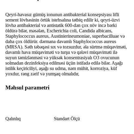
Qeyri-havasız gümüş ionunun antibakterial konsepsiyası lifli
sement lövhəsinin örtük istehsalına tətbiq edilir ki, qeyri-üzvi
lövhə antibakterial və antistatik 600-dən çox növ incə bərki
öldürə bilər, məsələn, Escherichia coli, Candida albicans,
Staphylococcus aureus, Austinierineumoniae, superbacilluae və
daha çox öldürür. dərmana davamlı Staphylococcus aureus
(MRSA). Səth təbəqəsi sıx və tozsuzdur, əla sürtmə müqaviməti,
davamlı hava müqaviməti və turşu və qələvi müqaviməti ilə
suyun təmizlənməsi və yüksək konsentrasiyalı O3 ovucunun
solmadan dezinfeksiya edilməsi üçün istifadə edilə bilər. Aşağı
istilik keçiriciliyi, aşağı su udma, nəm mühit, korroziya, küf
yoxdur, rəng zərif və yumşaq olmalıdır,
Məhsul parametri
Qalınlıq
Standart Ölçü