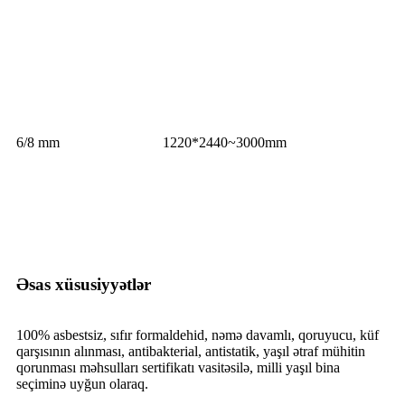
6/8 mm
1220*2440~3000mm
Əsas xüsusiyyətlər
100% asbestsiz, sıfır formaldehid, nəmə davamlı, qoruyucu, küf
qarşısının alınması, antibakterial, antistatik, yaşıl ətraf mühitin
qorunması məhsulları sertifikatı vasitəsilə, milli yaşıl bina
seçiminə uyğun olaraq.