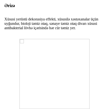
Ərizə
Xüsusi yerüstü dekorasiya effekti, xüsusilə xəstəxanalar üçün
uyğundur, bioloji təmiz otaq, sənaye təmiz otaq divarı xüsusi
antibakterial lövhə içərisində hər cür təmiz yer.