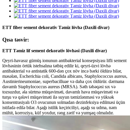
ETT fiber sement dekorativ Təmiz lövhə (Daxili divar)
Qısa təsvir:
ETT Təmiz lif sement dekorativ lövhəsi (Daxili divar)
Qeyri-havasız gümüş ionunun antibakterial konsepsiyası lifli sement
lövhəsinin örtük istehsalına tətbiq edilir ki, qeyri-üzvi lövhə
antibakterial və antistatik 600-dən çox növ incə bərki öldürə bilər,
məsələn, Escherichia coli, Candida albicans, Staphylococcus aureus,
Austinierineumoniae, superbacilluae və daha çox öldürür. dərmana
davamlı Staphylococcus aureus (MRSA). Səth təbəqəsi sıx və
tozsuzdur, əla sürtmə müqaviməti, davamlı hava müqaviməti və
turşu və qələvi müqaviməti ilə suyun təmizlənməsi və yüksək
konsentrasiyalı O3 ovucunun solmadan dezinfeksiya edilməsi üçün
istifadə edilə bilər. Aşağı istilik keçiriciliyi, aşağı su udma, nəm
mühit, korroziya, küf yoxdur, rəng zərif və yumşaq olmalıdır.