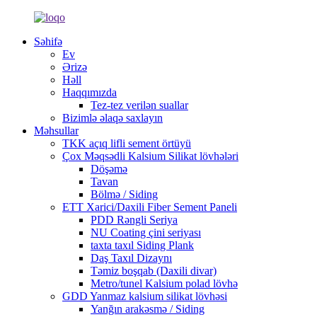
Səhifə
Ev
Ərizə
Həll
Haqqımızda
Tez-tez verilən suallar
Bizimlə əlaqə saxlayın
Məhsullar
TKK açıq lifli sement örtüyü
Çox Məqsədli Kalsium Silikat lövhələri
Döşəmə
Tavan
Bölmə / Siding
ETT Xarici/Daxili Fiber Sement Paneli
PDD Rəngli Seriya
NU Coating çini seriyası
taxta taxıl Siding Plank
Daş Taxıl Dizaynı
Təmiz boşqab (Daxili divar)
Metro/tunel Kalsium polad lövhə
GDD Yanmaz kalsium silikat lövhəsi
Yanğın arakəsmə / Siding