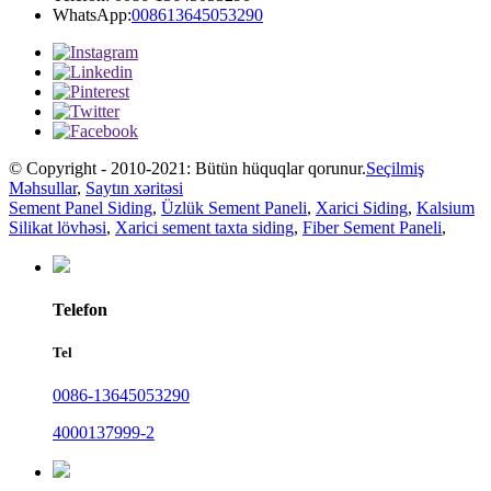
WhatsApp:
008613645053290
© Copyright - 2010-2021: Bütün hüquqlar qorunur.
Seçilmiş
Məhsullar
,
Saytın xəritəsi
Sement Panel Siding
,
Üzlük Sement Paneli
,
Xarici Siding
,
Kalsium
Silikat lövhəsi
,
Xarici sement taxta siding
,
Fiber Sement Paneli
,
Telefon
Tel
0086-13645053290
4000137999-2