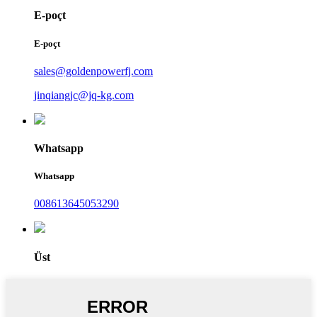
E-poçt
E-poçt
sales@goldenpowerfj.com
jinqiangjc@jq-kg.com
Whatsapp
Whatsapp
008613645053290
Üst