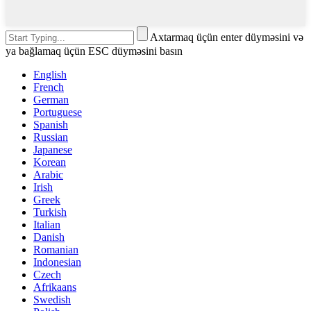
Axtarmaq üçün enter düyməsini və
ya bağlamaq üçün ESC düyməsini basın
English
French
German
Portuguese
Spanish
Russian
Japanese
Korean
Arabic
Irish
Greek
Turkish
Italian
Danish
Romanian
Indonesian
Czech
Afrikaans
Swedish