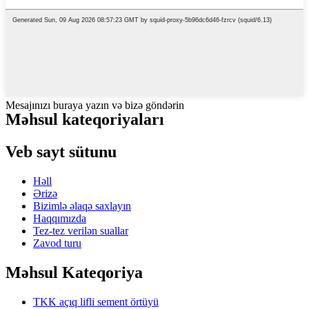
Mesajınızı buraya yazın və bizə göndərin
Məhsul kateqoriyaları
Veb sayt sütunu
Həll
Ərizə
Bizimlə əlaqə saxlayın
Haqqımızda
Tez-tez verilən suallar
Zavod turu
Məhsul Kateqoriya
TKK açıq lifli sement örtüyü