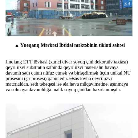
▲ Yueqanq Mərkəzi İbtidai məktəbinin tikinti sahəsi
Jinqiang ETT lövhəsi (xarici divar soyuq çini dekorativ taxtası)
qeyri-üzvi substratın səthində qeyri-üzvi materialın havaya
davamlı səth qatını nüfuz etmək və birləşdirmək üçün unikal NU
prosesini (şir prosesi) qəbul edir. Əsas lövhə qeyri-üzvi
materialdan, səth təbəqəsi isə əla hava müqavimətinə, aşınmaya
və solmaya davamlılığa malik soyuq çinidən hazırlanmışdır.