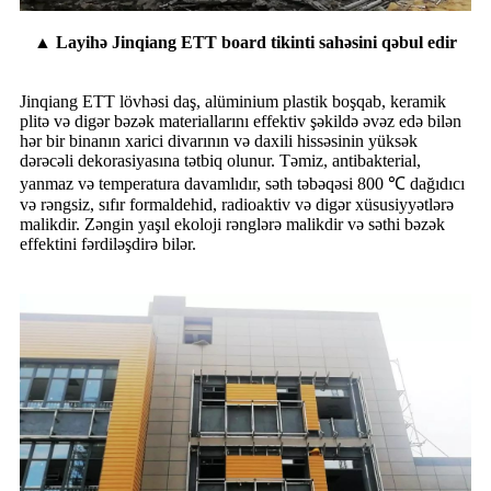
▲ Layihə Jinqiang ETT board tikinti sahəsini qəbul edir
Jinqiang ETT lövhəsi daş, alüminium plastik boşqab, keramik
plitə və digər bəzək materiallarını effektiv şəkildə əvəz edə bilən
hər bir binanın xarici divarının və daxili hissəsinin yüksək
dərəcəli dekorasiyasına tətbiq olunur. Təmiz, antibakterial,
yanmaz və temperatura davamlıdır, səth təbəqəsi 800 ℃ dağıdıcı
və rəngsiz, sıfır formaldehid, radioaktiv və digər xüsusiyyətlərə
malikdir. Zəngin yaşıl ekoloji rənglərə malikdir və səthi bəzək
effektini fərdiləşdirə bilər.