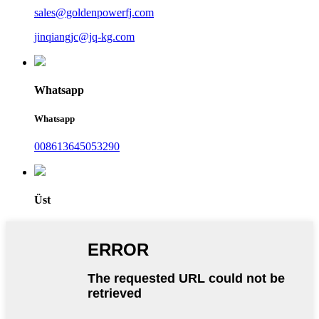
sales@goldenpowerfj.com
jinqiangjc@jq-kg.com
Whatsapp
Whatsapp
008613645053290
Üst