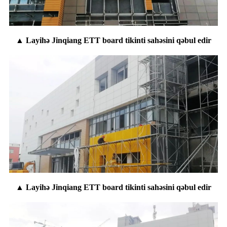
▲ Layihə Jinqiang ETT board tikinti sahəsini qəbul edir
▲ Layihə Jinqiang ETT board tikinti sahəsini qəbul edir