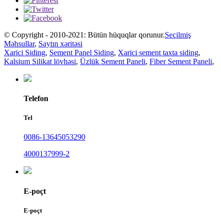
© Copyright - 2010-2021: Bütün hüquqlar qorunur.
Seçilmiş
Məhsullar
,
Saytın xəritəsi
Xarici Siding
,
Sement Panel Siding
,
Xarici sement taxta siding
,
Kalsium Silikat lövhəsi
,
Üzlük Sement Paneli
,
Fiber Sement Paneli
,
Telefon
Tel
0086-13645053290
4000137999-2
E-poçt
E-poçt