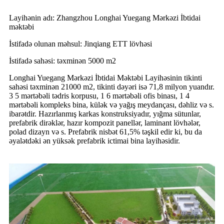
Layihənin adı: Zhangzhou Longhai Yuegang Mərkəzi İbtidai
məktəbi
İstifadə olunan məhsul: Jinqiang ETT lövhəsi
İstifadə sahəsi: təxminən 5000 m2
Longhai Yuegang Mərkəzi İbtidai Məktəbi Layihəsinin tikinti
sahəsi təxminən 21000 m2, tikinti dəyəri isə 71,8 milyon yuandır.
3 5 mərtəbəli tədris korpusu, 1 6 mərtəbəli ofis binası, 1 4
mərtəbəli kompleks bina, külək və yağış meydançası, dəhliz və s.
ibarətdir. Hazırlanmış karkas konstruksiyadır, yığma sütunlar,
prefabrik dirəklər, hazır kompozit panellər, laminant lövhələr,
polad dizayn və s. Prefabrik nisbət 61,5% təşkil edir ki, bu da
əyalətdəki ən yüksək prefabrik ictimai bina layihəsidir.