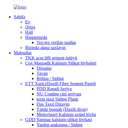
Səhifə
Ev
Ərizə
Həll
Haqqımızda
Tez-tez verilən suallar
Bizimlə əlaqə saxlayın
Məhsullar
TKK açıq lifli sement örtüyü
Çox Məqsədli Kalsium Silikat lövhələri
Döşəmə
Tavan
Bölmə / Siding
ETT Xarici/Daxili Fiber Sement Paneli
PDD Rəngli Seriya
NU Coating çini seriyası
taxta taxıl Siding Plank
Daş Taxıl Dizaynı
Təmiz boşqab (Daxili divar)
Metro/tunel Kalsium polad lövhə
GDD Yanmaz kalsium silikat lövhəsi
Yanğın arakəsmə / Siding