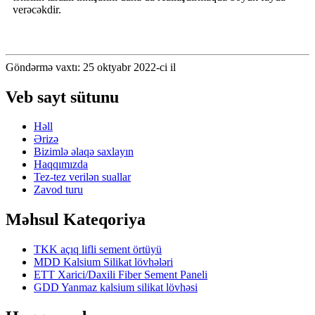
verəcəkdir.
Göndərmə vaxtı: 25 oktyabr 2022-ci il
Veb sayt sütunu
Həll
Ərizə
Bizimlə əlaqə saxlayın
Haqqımızda
Tez-tez verilən suallar
Zavod turu
Məhsul Kateqoriya
TKK açıq lifli sement örtüyü
MDD Kalsium Silikat lövhələri
ETT Xarici/Daxili Fiber Sement Paneli
GDD Yanmaz kalsium silikat lövhəsi