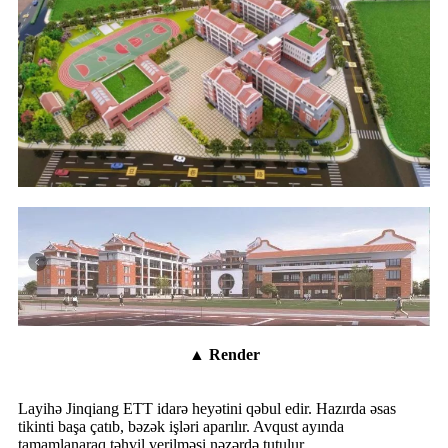
▲ Render
Layihə Jinqiang ETT idarə heyətini qəbul edir. Hazırda əsas
tikinti başa çatıb, bəzək işləri aparılır. Avqust ayında
tamamlanaraq təhvil verilməsi nəzərdə tutulur.