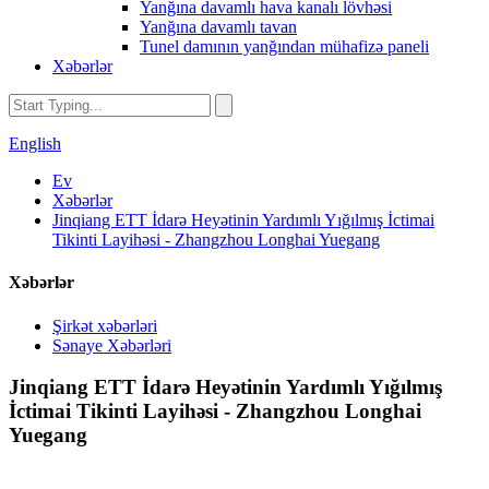
Yanğına davamlı hava kanalı lövhəsi
Yanğına davamlı tavan
Tunel damının yanğından mühafizə paneli
Xəbərlər
English
Ev
Xəbərlər
Jinqiang ETT İdarə Heyətinin Yardımlı Yığılmış İctimai
Tikinti Layihəsi - Zhangzhou Longhai Yuegang
Xəbərlər
Şirkət xəbərləri
Sənaye Xəbərləri
Jinqiang ETT İdarə Heyətinin Yardımlı Yığılmış
İctimai Tikinti Layihəsi - Zhangzhou Longhai
Yuegang