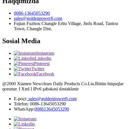
Haqqımızda
0086-13645053290
sales@goldenpowerfj.com
Fujian Fuzhou Changle Erliu Village, Jinfu Road, Tantou
Town, Changle Dist.
Sosial Media
Instagram
Linkedin
Pinterest
Twitter
Facebook
@2000 Xiamen Newclears Daily Products Co.Lta.Bütün hüquqlar
qorunur. I Xml I lPv6 şəbəkəsi dəstəklənir
E-poçt:
sales@goldenpowerfj.com
Telefon: 0086-13645053290
WhatsApp:
008613645053290