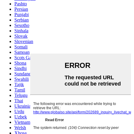
Pashto
Persian
Punjabi
Serbian
Sesotho
Sinhala
Slovak
Slovenian
Somali
Samoan
Scots Gaelic
Shona
Sindhi
Sundanese
Swahili
Tajik
Tamil
Telugu
Thai
Ukrainian
Urdu
Uzbek
Vietnamese
Welsh
Xhosa