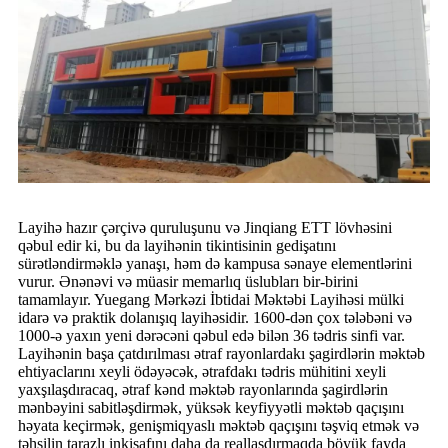
Layihə hazır çərçivə quruluşunu və Jinqiang ETT lövhəsini
qəbul edir ki, bu da layihənin tikintisinin gedişatını
sürətləndirməklə yanaşı, həm də kampusa sənaye elementlərini
vurur. Ənənəvi və müasir memarlıq üslubları bir-birini
tamamlayır. Yuegang Mərkəzi İbtidai Məktəbi Layihəsi mülki
idarə və praktik dolanışıq layihəsidir. 1600-dən çox tələbəni və
1000-ə yaxın yeni dərəcəni qəbul edə bilən 36 tədris sinfi var.
Layihənin başa çatdırılması ətraf rayonlardakı şagirdlərin məktəb
ehtiyaclarını xeyli ödəyəcək, ətrafdakı tədris mühitini xeyli
yaxşılaşdıracaq, ətraf kənd məktəb rayonlarında şagirdlərin
mənbəyini sabitləşdirmək, yüksək keyfiyyətli məktəb qaçışını
həyata keçirmək, genişmiqyaslı məktəb qaçışını təşviq etmək və
təhsilin tarazlı inkişafını daha da reallaşdırmaqda böyük fayda