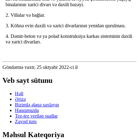
binalarının xarici divarı və daxili bəzəyi.
2. Villalar və bağlar.
3. Köhnə evin daxili və xarici divarlarının yenidən qurulması.
4. Dəmir-beton və ya polad konstruksiya karkas sisteminin daxili
və xarici divarları.
Göndərmə vaxtı: 25 oktyabr 2022-ci il
Veb sayt sütunu
Həll
Ərizə
Bizimlə əlaqə saxlayın
Haqqımızda
Tez-tez verilən suallar
Zavod turu
Məhsul Kateqoriya