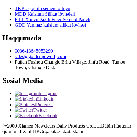
TKK açıq lifli sement örtüyü
MDD Kalsium Silikat lövhələri
ETT Xarici/Daxili Fiber Sement Paneli
GDD Yanmaz kalsium silikat lövhəsi
Haqqımızda
0086-13645053290
sales@goldenpowerfj.com
Fujian Fuzhou Changle Erliu Village, Jinfu Road, Tantou
Town, Changle Dist.
Sosial Media
Instagram
Linkedin
Pinterest
Twitter
Facebook
@2000 Xiamen Newclears Daily Products Co.Lta.Bütün hüquqlar
qorunur. I Xml I lPv6 şəbəkəsi dəstəklənir