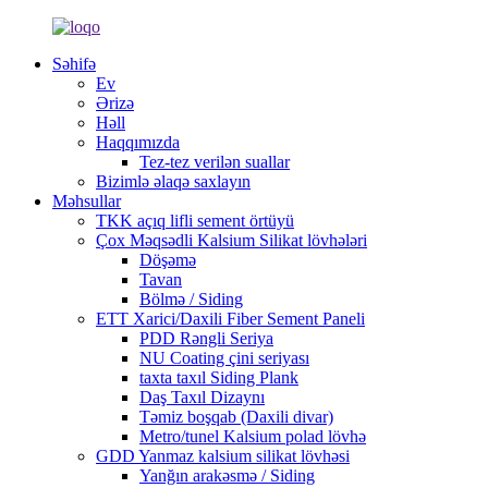
Səhifə
Ev
Ərizə
Həll
Haqqımızda
Tez-tez verilən suallar
Bizimlə əlaqə saxlayın
Məhsullar
TKK açıq lifli sement örtüyü
Çox Məqsədli Kalsium Silikat lövhələri
Döşəmə
Tavan
Bölmə / Siding
ETT Xarici/Daxili Fiber Sement Paneli
PDD Rəngli Seriya
NU Coating çini seriyası
taxta taxıl Siding Plank
Daş Taxıl Dizaynı
Təmiz boşqab (Daxili divar)
Metro/tunel Kalsium polad lövhə
GDD Yanmaz kalsium silikat lövhəsi
Yanğın arakəsmə / Siding