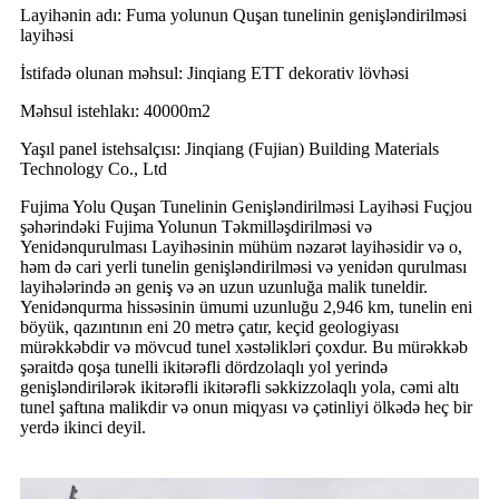
Layihənin adı: Fuma yolunun Quşan tunelinin genişləndirilməsi
layihəsi
İstifadə olunan məhsul: Jinqiang ETT dekorativ lövhəsi
Məhsul istehlakı: 40000m2
Yaşıl panel istehsalçısı: Jinqiang (Fujian) Building Materials
Technology Co., Ltd
Fujima Yolu Quşan Tunelinin Genişləndirilməsi Layihəsi Fuçjou
şəhərindəki Fujima Yolunun Təkmilləşdirilməsi və
Yenidənqurulması Layihəsinin mühüm nəzarət layihəsidir və o,
həm də cari yerli tunelin genişləndirilməsi və yenidən qurulması
layihələrində ən geniş və ən uzun uzunluğa malik tuneldir.
Yenidənqurma hissəsinin ümumi uzunluğu 2,946 km, tunelin eni
böyük, qazıntının eni 20 metrə çatır, keçid geologiyası
mürəkkəbdir və mövcud tunel xəstəlikləri çoxdur. Bu mürəkkəb
şəraitdə qoşa tunelli ikitərəfli dördzolaqlı yol yerində
genişləndirilərək ikitərəfli ikitərəfli səkkizzolaqlı yola, cəmi altı
tunel şaftına malikdir və onun miqyası və çətinliyi ölkədə heç bir
yerdə ikinci deyil.