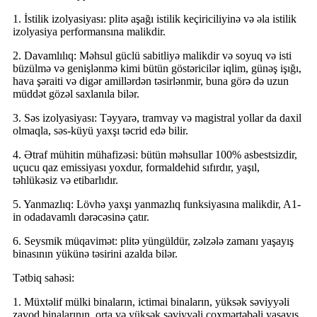
1. İstilik izolyasiyası: plitə aşağı istilik keçiriciliyinə və əla istilik
izolyasiya performansına malikdir.
2. Davamlılıq: Məhsul güclü sabitliyə malikdir və soyuq və isti
büzülmə və genişlənmə kimi bütün göstəricilər iqlim, günəş işığı,
hava şəraiti və digər amillərdən təsirlənmir, buna görə də uzun
müddət gözəl saxlanıla bilər.
3. Səs izolyasiyası: Təyyarə, tramvay və magistral yollar da daxil
olmaqla, səs-küyü yaxşı təcrid edə bilir.
4. Ətraf mühitin mühafizəsi: bütün məhsullar 100% asbestsizdir,
uçucu qaz emissiyası yoxdur, formaldehid sıfırdır, yaşıl,
təhlükəsiz və etibarlıdır.
5. Yanmazlıq: Lövhə yaxşı yanmazlıq funksiyasına malikdir, A1-
in odadavamlı dərəcəsinə çatır.
6. Seysmik müqavimət: plitə yüngüldür, zəlzələ zamanı yaşayış
binasının yükünə təsirini azalda bilər.
Tətbiq sahəsi:
1. Müxtəlif mülki binaların, ictimai binaların, yüksək səviyyəli
zavod binalarının, orta və yüksək səviyyəli çoxmərtəbəli yaşayış