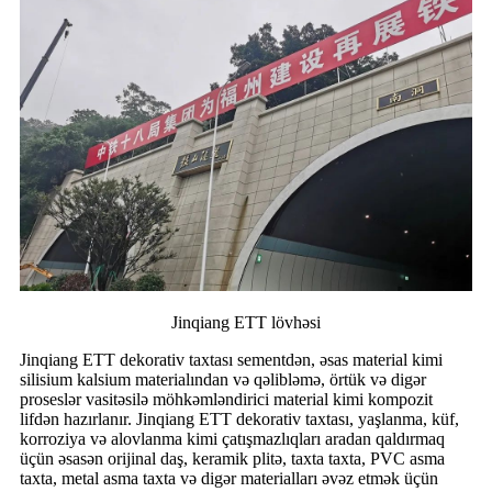
Jinqiang ETT lövhəsi
Jinqiang ETT dekorativ taxtası sementdən, əsas material kimi
silisium kalsium materialından və qəlibləmə, örtük və digər
proseslər vasitəsilə möhkəmləndirici material kimi kompozit
lifdən hazırlanır. Jinqiang ETT dekorativ taxtası, yaşlanma, küf,
korroziya və alovlanma kimi çatışmazlıqları aradan qaldırmaq
üçün əsasən orijinal daş, keramik plitə, taxta taxta, PVC asma
taxta, metal asma taxta və digər materialları əvəz etmək üçün