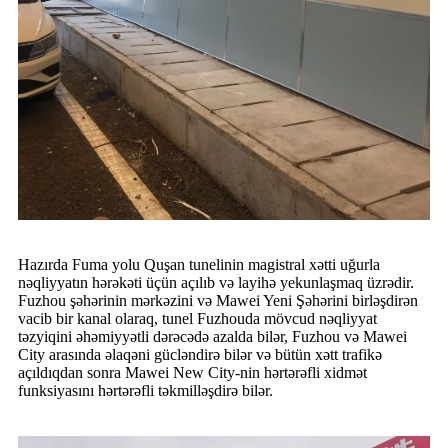
Hazırda Fuma yolu Quşan tunelinin magistral xətti uğurla
nəqliyyatın hərəkəti üçün açılıb və layihə yekunlaşmaq üzrədir.
Fuzhou şəhərinin mərkəzini və Mawei Yeni Şəhərini birləşdirən
vacib bir kanal olaraq, tunel Fuzhouda mövcud nəqliyyat
təzyiqini əhəmiyyətli dərəcədə azalda bilər, Fuzhou və Mawei
City arasında əlaqəni gücləndirə bilər və bütün xətt trafikə
açıldıqdan sonra Mawei New City-nin hərtərəfli xidmət
funksiyasını hərtərəfli təkmilləşdirə bilər.