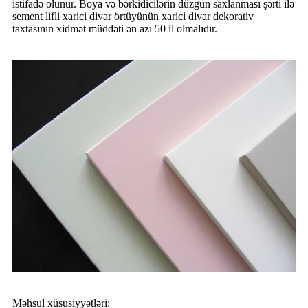
istifadə olunur. Boya və bərkidicilərin düzgün saxlanması şərti ilə
sement lifli xarici divar örtüyünün xarici divar dekorativ
taxtasının xidmət müddəti ən azı 50 il olmalıdır.
Məhsul xüsusiyyətləri: