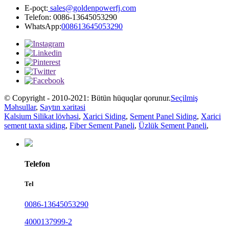
E-poçt:
sales@goldenpowerfj.com
Telefon: 0086-13645053290
WhatsApp:
008613645053290
© Copyright - 2010-2021: Bütün hüquqlar qorunur.
Seçilmiş
Məhsullar
,
Saytın xəritəsi
Kalsium Silikat lövhəsi
,
Xarici Siding
,
Sement Panel Siding
,
Xarici
sement taxta siding
,
Fiber Sement Paneli
,
Üzlük Sement Paneli
,
Telefon
Tel
0086-13645053290
4000137999-2