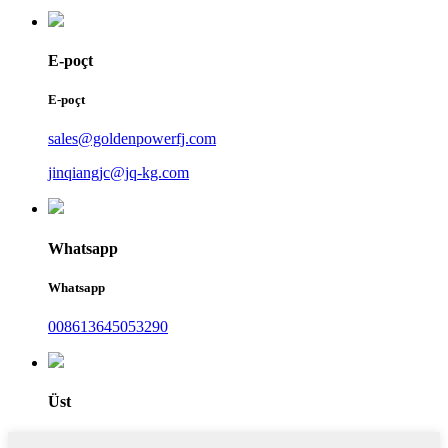
E-poçt
E-poçt
sales@goldenpowerfj.com
jinqiangjc@jq-kg.com
Whatsapp
Whatsapp
008613645053290
Üst