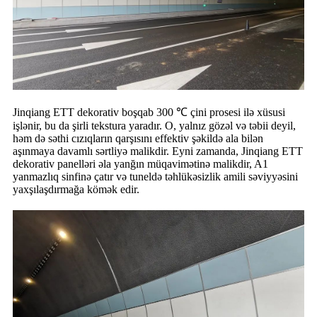
Jinqiang ETT dekorativ boşqab 300 ℃ çini prosesi ilə xüsusi
işlənir, bu da şirli tekstura yaradır. O, yalnız gözəl və təbii deyil,
həm də səthi cızıqların qarşısını effektiv şəkildə ala bilən
aşınmaya davamlı sərtliyə malikdir. Eyni zamanda, Jinqiang ETT
dekorativ panelləri əla yanğın müqavimətinə malikdir, A1
yanmazlıq sinfinə çatır və tuneldə təhlükəsizlik amili səviyyəsini
yaxşılaşdırmağa kömək edir.