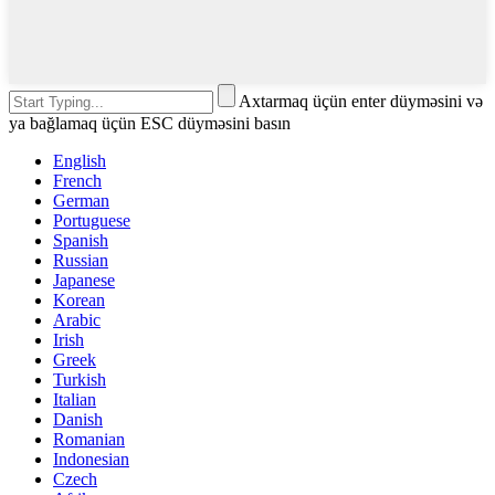
Axtarmaq üçün enter düyməsini və
ya bağlamaq üçün ESC düyməsini basın
English
French
German
Portuguese
Spanish
Russian
Japanese
Korean
Arabic
Irish
Greek
Turkish
Italian
Danish
Romanian
Indonesian
Czech