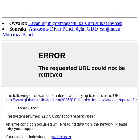
Əvvəlki:
Tavan üçün çoxməqsədli kalsium silikat lövhəsi
Sonrakı:
Arakəsmə Divar Paneli üçün GDD Yanğından
Mühafizə Paneli