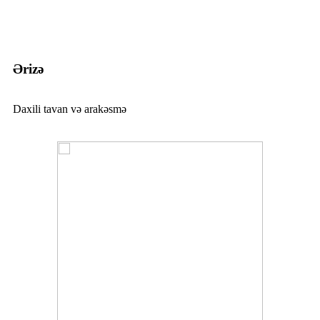
Ərizə
Daxili tavan və arakəsmə