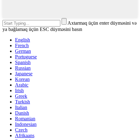
Axtarmaq üçün enter düyməsini və
ya bağlamaq üçün ESC düyməsini basın
English
French
German
Portuguese
Spanish
Russian
Japanese
Korean
Arabic
Irish
Greek
Turkish
Italian
Danish
Romanian
Indonesian
Czech
Afrikaans