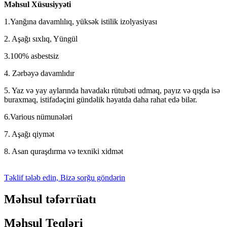
Məhsul Xüsusiyyəti
1.Yanğına davamlılıq, yüksək istilik izolyasiyası
2. Aşağı sıxlıq, Yüngül
3.100% asbestsiz
4. Zərbəyə davamlıdır
5. Yaz və yay aylarında havadakı rütubəti udmaq, payız və qışda isə
buraxmaq, istifadəçini gündəlik həyatda daha rahat edə bilər.
6.Various nümunələri
7. Aşağı qiymət
8. Asan quraşdırma və texniki xidmət
Təklif tələb edin, Bizə sorğu göndərin
Məhsul təfərrüatı
Məhsul Teqləri