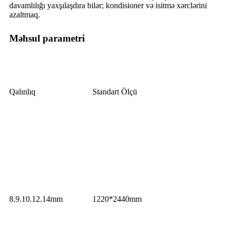
davamlılığı yaxşılaşdıra bilər; kondisioner və isitmə xərclərini
azaltmaq.
Məhsul parametri
Qalınlıq
Standart Ölçü
8.9.10.12.14mm
1220*2440mm