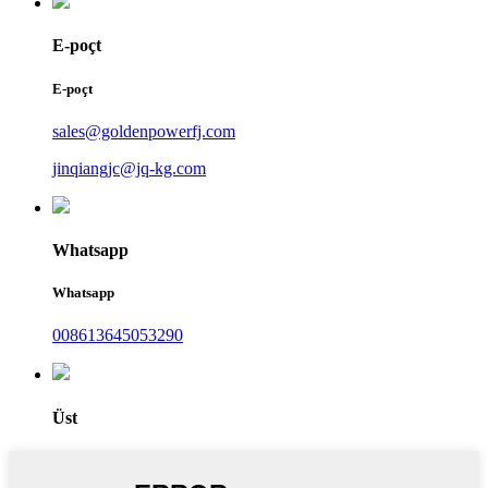
E-poçt
E-poçt
sales@goldenpowerfj.com
jinqiangjc@jq-kg.com
Whatsapp
Whatsapp
008613645053290
Üst