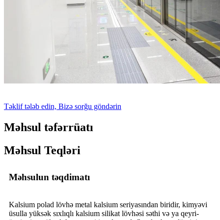
Təklif tələb edin, Bizə sorğu göndərin
Məhsul təfərrüatı
Məhsul Teqləri
Məhsulun təqdimatı
Kalsium polad lövhə metal kalsium seriyasından biridir, kimyəvi
üsulla yüksək sıxlıqlı kalsium silikat lövhəsi səthi və ya qeyri-