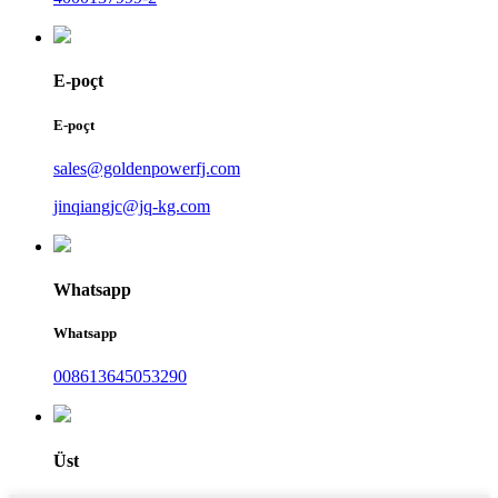
E-poçt
E-poçt
sales@goldenpowerfj.com
jinqiangjc@jq-kg.com
Whatsapp
Whatsapp
008613645053290
Üst