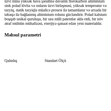
üzvi mina yüksək hava şəraitinə davamlı florokarbon alüminium
sink polad lövhə və onların üzvi birləşməsi, yüksək temperatur və
təzyiq, statik təzyiqlə müalicə prosesi ilə tamamlanır və arxada bir
təbəqə ilə bağlanmış alüminium rolunu gücləndirir. Polad kalsium
boşqab unikal quruluşu, bir sıra milli patentlər əldə etdi, bir növ
ətraf mühitin mühafizəsi, enerjiyə qənaət edən yeni materialdır.
Məhsul parametri
Qalınlıq
Standart Ölçü