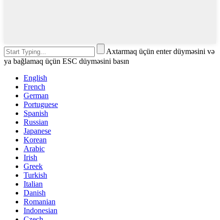
Axtarmaq üçün enter düyməsini və
ya bağlamaq üçün ESC düyməsini basın
English
French
German
Portuguese
Spanish
Russian
Japanese
Korean
Arabic
Irish
Greek
Turkish
Italian
Danish
Romanian
Indonesian
Czech