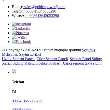
E-poçt:
sales@goldenpowerfj.com
Telefon: 0086-13645053290
WhatsApp:
008613645053290
© Copyright - 2010-2021: Bütün hüquqlar qorunur.
Seçilmiş
Məhsullar
,
Saytın xəritəsi
Üzlük Sement Paneli
,
Fiber Sement Paneli
,
Sement Panel Siding
,
Xarici Siding
,
Kalsium Silikat lövhəsi
,
Xarici sement taxta siding
,
Telefon
Tel
0086-13645053290
4000137999-2