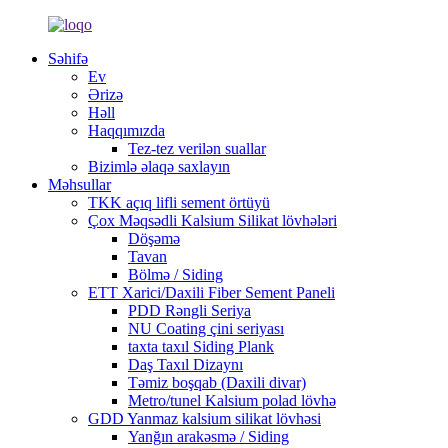
Səhifə
Ev
Ərizə
Həll
Haqqımızda
Tez-tez verilən suallar
Bizimlə əlaqə saxlayın
Məhsullar
TKK açıq lifli sement örtüyü
Çox Məqsədli Kalsium Silikat lövhələri
Döşəmə
Tavan
Bölmə / Siding
ETT Xarici/Daxili Fiber Sement Paneli
PDD Rəngli Seriya
NU Coating çini seriyası
taxta taxıl Siding Plank
Daş Taxıl Dizaynı
Təmiz boşqab (Daxili divar)
Metro/tunel Kalsium polad lövhə
GDD Yanmaz kalsium silikat lövhəsi
Yanğın arakəsmə / Siding