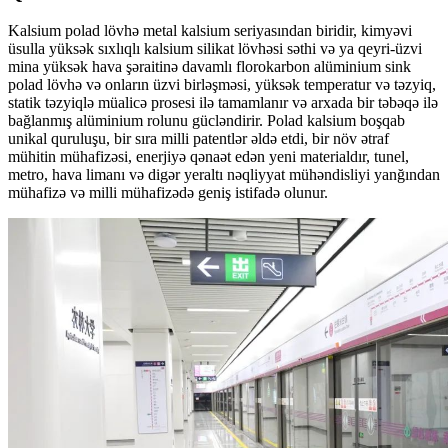
Kalsium polad lövhə metal kalsium seriyasından biridir, kimyəvi
üsulla yüksək sıxlıqlı kalsium silikat lövhəsi səthi və ya qeyri-üzvi
mina yüksək hava şəraitinə davamlı florokarbon alüminium sink
polad lövhə və onların üzvi birləşməsi, yüksək temperatur və təzyiq,
statik təzyiqlə müalicə prosesi ilə tamamlanır və arxada bir təbəqə ilə
bağlanmış alüminium rolunu gücləndirir. Polad kalsium boşqab
unikal quruluşu, bir sıra milli patentlər əldə etdi, bir növ ətraf
mühitin mühafizəsi, enerjiyə qənaət edən yeni materialdır, tunel,
metro, hava limanı və digər yeraltı nəqliyyat mühəndisliyi yanğından
mühafizə və milli mühafizədə geniş istifadə olunur.