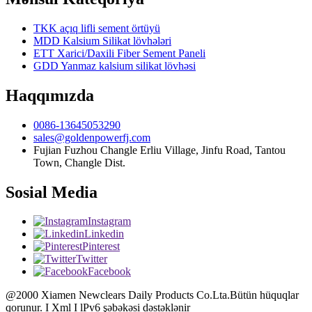
TKK açıq lifli sement örtüyü
MDD Kalsium Silikat lövhələri
ETT Xarici/Daxili Fiber Sement Paneli
GDD Yanmaz kalsium silikat lövhəsi
Haqqımızda
0086-13645053290
sales@goldenpowerfj.com
Fujian Fuzhou Changle Erliu Village, Jinfu Road, Tantou
Town, Changle Dist.
Sosial Media
Instagram
Linkedin
Pinterest
Twitter
Facebook
@2000 Xiamen Newclears Daily Products Co.Lta.Bütün hüquqlar
qorunur. I Xml I lPv6 şəbəkəsi dəstəklənir