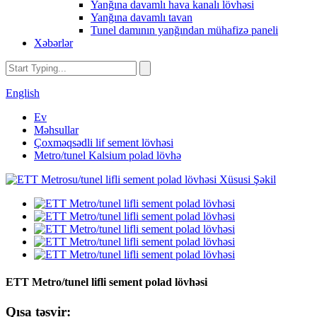
Yanğına davamlı hava kanalı lövhəsi
Yanğına davamlı tavan
Tunel damının yanğından mühafizə paneli
Xəbərlər
English
Ev
Məhsullar
Çoxməqsədli lif sement lövhəsi
Metro/tunel Kalsium polad lövhə
ETT Metro/tunel lifli sement polad lövhəsi
Qısa təsvir: