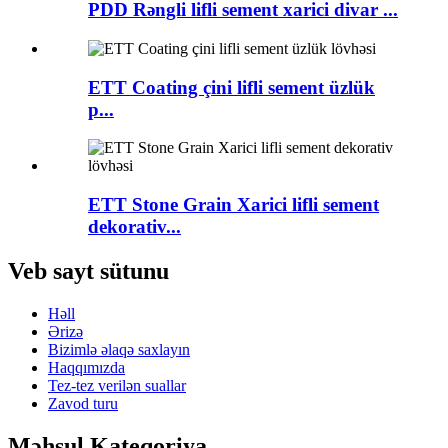
PDD Rəngli lifli sement xarici divar ...
ETT Coating çini lifli sement üzlük
p...
ETT Stone Grain Xarici lifli sement
dekorativ...
Veb sayt sütunu
Həll
Ərizə
Bizimlə əlaqə saxlayın
Haqqımızda
Tez-tez verilən suallar
Zavod turu
Məhsul Kateqoriya