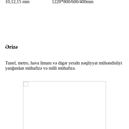
10,12,15 mm
1220*800/600/400mm
Ərizə
Tunel, metro, hava limanı və digər yeraltı nəqliyyat mühəndisliyi
yanğından mühafizə və milli mühafizə.